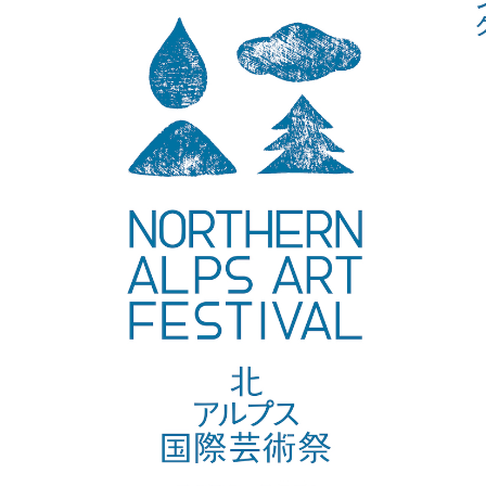
Works
News
About
Contact
Shop