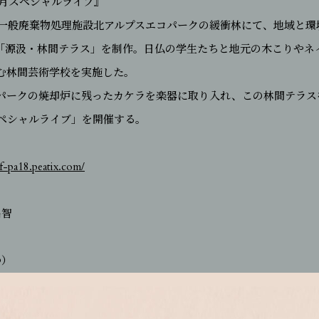
3日満月スペシャルライブ』
で、一般廃棄物処理施設北アルプスエコパークの緩衝林にて、地域と
「源汲・林間テラス」を制作。日仏の学生たちと地元の木こりやネ
む林間芸術学校を実施した。
パークの焼却炉に残ったカケラを楽器に取り入れ、この林間テラス
スペシャルライブ」を開催する。
af-pa18.peatix.com/
昌智
つ）