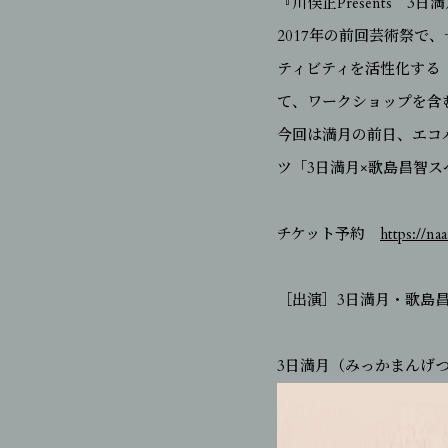
『川俣正Presents 
2017年の前回芸術祭
ティビティを活性化する
て、ワークショップを含
今回は満月の前日、エコ
ツ「3日満月×歌島昌智
チケット予約
https://na
［出演］3日満月・歌島
3日満月（みっかまんげ