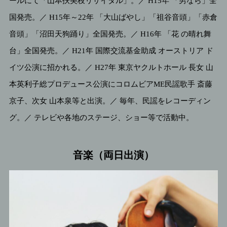
ールにて「山本扶美枝リサイタル」。／ H15年 「男なら」全
国発売。／ H15年～22年 「大山ばやし」「祖谷音頭」「赤倉
音頭」「沼田天狗踊り」全国発売。／ H16年 「花 の晴れ舞
台」全国発売。／ H21年 国際交流基金助成 オーストリア ド
イツ公演に招かれる。／ H27年 東京ヤクルトホール 長女 山
本英利子総プロデュース公演にコロムビアME民謡歌手 斎藤
京子、次女 山本泉等と出演。／ 毎年、民謡をレコーディン
グ。／ テレビや各地のステージ、ショー等で活動中。
音楽（両日出演）