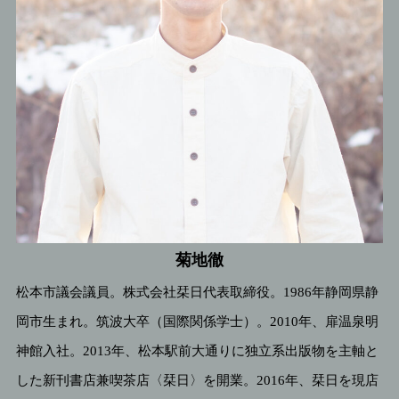
菊地徹
松本市議会議員。株式会社栞日代表取締役。1986年静岡県静
岡市生まれ。筑波大卒（国際関係学士）。2010年、扉温泉明
神館入社。2013年、松本駅前大通りに独立系出版物を主軸と
した新刊書店兼喫茶店〈栞日〉を開業。2016年、栞日を現店