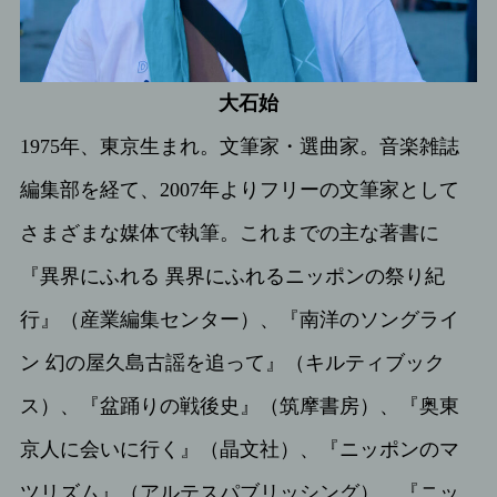
大石始
1975年、東京生まれ。文筆家・選曲家。音楽雑誌
編集部を経て、2007年よりフリーの文筆家として
さまざまな媒体で執筆。これまでの主な著書に
『異界にふれる 異界にふれるニッポンの祭り紀
行』（産業編集センター）、『南洋のソングライ
ン 幻の屋久島古謡を追って』（キルティブック
ス）、『盆踊りの戦後史』（筑摩書房）、『奥東
京人に会いに行く』（晶文社）、『ニッポンのマ
ツリズム』（アルテスパブリッシング）、『ニッ