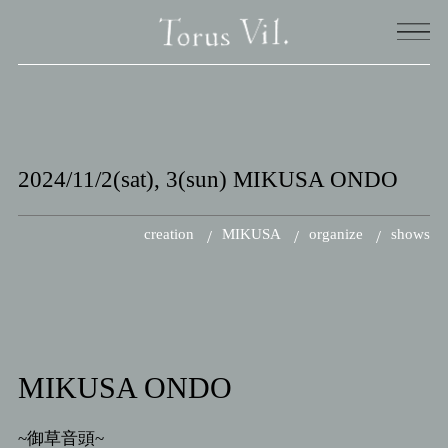
Watch
2024/11/2(sat), 3(sun) MIKUSA ONDO
Shows
creation
MIKUSA
organize
shows
Works
News
MIKUSA ONDO
About
~御草音頭~
Contact