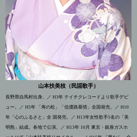
山本扶美枝（民謡歌手）
長野県自馬村出身。／ H3年 テイチクレコードより歌手デビ
ュー。／ H5年 「寿の松」「信濃路慕情」全国発売。／ H10
年「心のふるさと」全 国発売。／ H13年女性歌手5名の「美
明熟」結成。各地で公演。／ H13年 10月 東京・銀座ガスホ