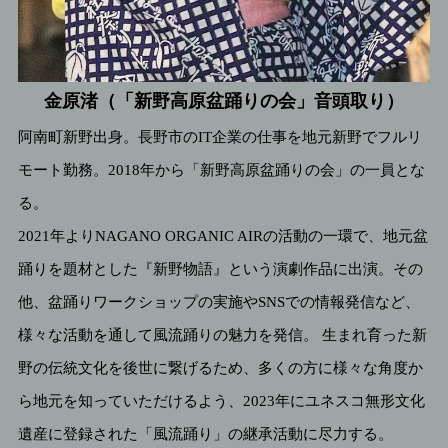
金原渚（「新野高原盆踊りの会」音頭取り）
阿南町新野出身。長野市のIT企業の仕事を地元新野でフルリ
モート勤務。2018年から「新野高原盆踊りの会」の一員とな
る。
2021年よりNAGANO ORGANIC AIRの活動の一環で、地元盆
踊りを題材とした『新野物語』という演劇作品に出演。その
他、盆踊りワークショップの実施やSNSでの情報発信など、
様々な活動を通して風流踊りの魅力を発信。 生まれ育った新
野の伝統文化を後世に繋げるため、多くの方に様々な角度か
ら地元を知っていただけるよう、2023年にユネスコ無形文化
遺産に登録された「風流踊り」の継承活動に尽力する。