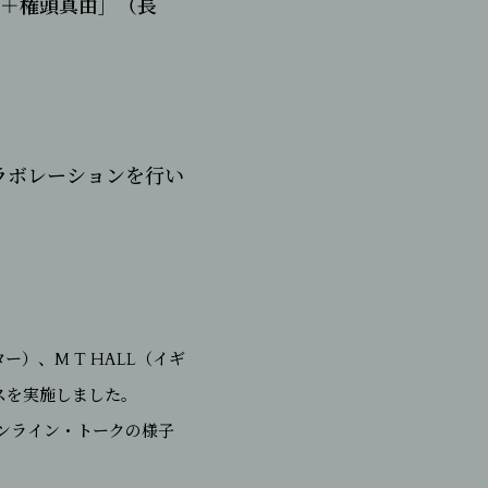
藤公哉＋権頭真由］（長
ラボレーションを行い
ター）、M T HALL（イギ
ンスを実施しました。
ンライン・トークの様子