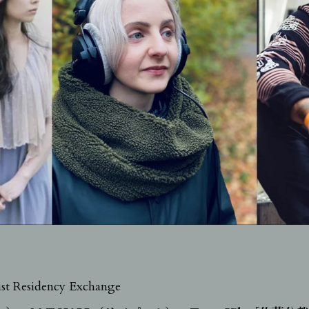
Works
News
About
Contact
Shop
ist Residency Exchange