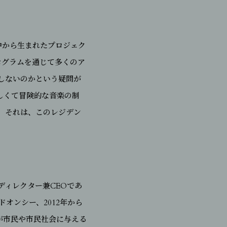
City)の頭の中から生まれたプロジェク
ス・プログラムを通じて多くのア
しないのかという疑問が
、新しくて冒険的な音楽の制
。それは、このレジデン
ク・ディレクター兼CEOであ
ンドオンシー、2012年から
が市民や市民社会に与える