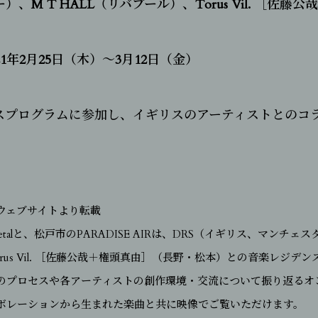
）、M T HALL（リバプール）、Torus Vil. ［佐
1年2月25日（木）～3月12日（金）
スプログラムに参加し、イギリスのアーティストとのコ
ウェブサイトより転載
、Metalと、松戸市のPARADISE AIRは、DRS（イギリス、マンチェス
rus Vil. ［佐藤公哉＋権頭真由］（長野・松本）との音楽レジデ
のプロセスや各アーティストの創作環境・交流について振り返るオ
ボレーションから生まれた楽曲と共に映像でご覧いただけます。