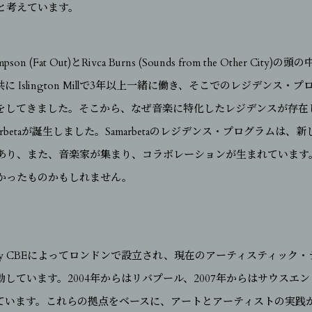
と考えています。
mpson (Fat Out)とRivca Burns (Sounds from the Other 
は共に Islington Millで3年以上一緒に働き、そこでのレジデン
をしてきました。そこから、なぜ音楽に特化したレジデンスが存在
marbetaが誕生しました。Samarbetaのレジデンス・プログラムは
あり、また、音楽家が集まり、コラボレーションが生まれています
かったものかもしれません。
de Kelly CBEによってロンドンで設立され、現在のアーティスティッ
yと共に活動しています。2004年からはリバプール、2007年からはサウスエ
ています。これらの拠点をベースに、アートとアーティストの実践