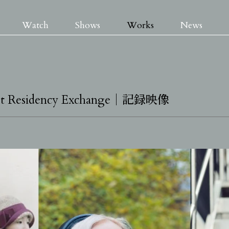
Watch
Shows
Works
News
rtist Residency Exchange｜記録映像
Watch
Shows