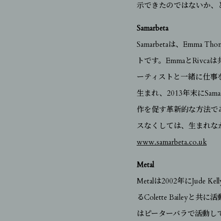
示できたのではないか、
Samarbeta
Samarbetaは、Emma Tho
トです。EmmaとRivca
ーティストと一緒に仕事
生まれ、2013年末にSa
作を促す革新的な方法で
スなくしては、生まれな
www.samarbeta.co.uk
Metal
Metalは2002年にJu
るColette Baile
はピーターバラで活動し