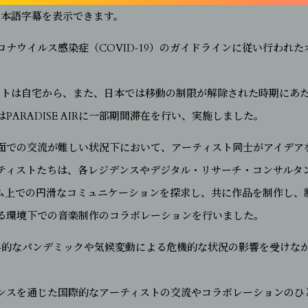
日本語字幕を表示できます。
ナウイルス感染症（COVID‑19）のガイドラインに従い行われ
トは自宅から、また、日本では移動の制限が解除された時期にあたったため
PARADISE AIRに一部期間滞在を行い、実施しました。
面での交流が難しい状況下において、アーティスト同士がアイデア
ティストたちは、各レジデンスやデジタル・リサーチ・コンサルタ
ム上での円滑なコミュニケーションを探求し、共に作品を制作し、
る環境下での音楽制作のコラボレーションを行いました。
界的なパンデミックや気候変動による危機的な状況の影響を受けな
。
ンスを通じた国際的なアーティストの交流やコラボレーションのひ